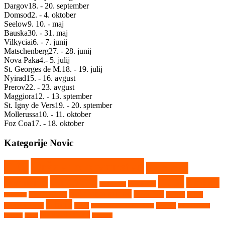
Dargov
18. - 20. september
Domsod
2. - 4. oktober
Seelow
9. 10. - maj
Bauska
30. - 31. maj
Vilkyciai
6. - 7. junij
Matschenberg
27. - 28. junij
Nova Paka
4.- 5. julij
St. Georges de M.
18. - 19. julij
Nyirad
15. - 16. avgust
Prerov
22. - 23. avgust
Maggiora
12. - 13. sptember
St. Igny de Vers
19. - 20. sptember
Mollerussa
10. - 11. oktober
Foz Coa
17. - 18. oktober
Kategorije Novic
Državno prvenstvo
CEZ
Evropsko
Kaps
Gambetiči
prvenstvo
Kartkros
Humpolec
Hollabrunn
Nekategorizirano
Nova Paka
Matschenberg
Nyirad
Portal
Maggiora
Ribnik
avtokros arene
Rupa
Seelow
Saint Georges de Montaigu
Srpski Miletič
Vighizzolo d'Este
Tehnika
Video
Vilkyčiai