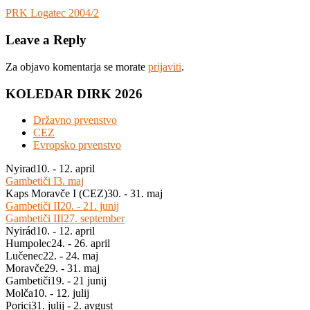
Navigacija
Previous
PRK Logatec 2004/2
Post:
prispevka
Leave a Reply
Za objavo komentarja se morate
prijaviti
.
KOLEDAR DIRK 2026
Državno prvenstvo
CEZ
Evropsko prvenstvo
Nyirad
10. - 12. april
Gambetiči I
3. maj
Kaps Moravče I (CEZ)
30. - 31. maj
Gambetiči II
20. - 21. junij
Gambetiči III
27. september
Nyirád
10. - 12. april
Humpolec
24. - 26. april
Lučenec
22. - 24. maj
Moravče
29. - 31. maj
Gambetiči
19. - 21 junij
Molča
10. - 12. julij
Porici
31. julij - 2. avgust