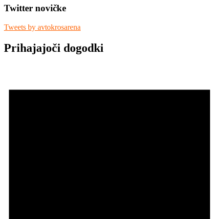
Twitter novičke
Tweets by avtokrosarena
Prihajajoči dogodki