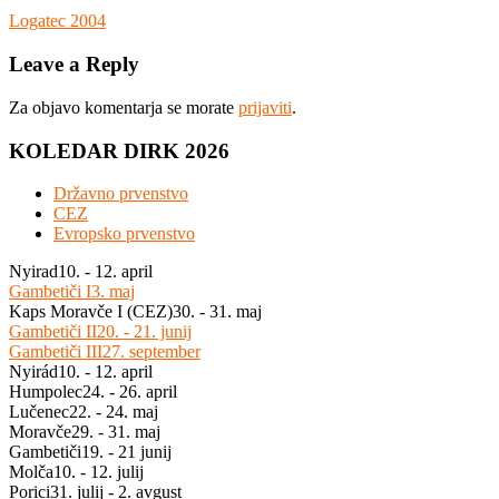
Navigacija
Previous
Logatec 2004
Post:
prispevka
Leave a Reply
Za objavo komentarja se morate
prijaviti
.
KOLEDAR DIRK 2026
Državno prvenstvo
CEZ
Evropsko prvenstvo
Nyirad
10. - 12. april
Gambetiči I
3. maj
Kaps Moravče I (CEZ)
30. - 31. maj
Gambetiči II
20. - 21. junij
Gambetiči III
27. september
Nyirád
10. - 12. april
Humpolec
24. - 26. april
Lučenec
22. - 24. maj
Moravče
29. - 31. maj
Gambetiči
19. - 21 junij
Molča
10. - 12. julij
Porici
31. julij - 2. avgust