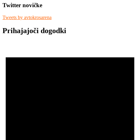
Twitter novičke
Tweets by avtokrosarena
Prihajajoči dogodki