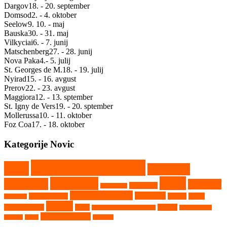
Dargov
18. - 20. september
Domsod
2. - 4. oktober
Seelow
9. 10. - maj
Bauska
30. - 31. maj
Vilkyciai
6. - 7. junij
Matschenberg
27. - 28. junij
Nova Paka
4.- 5. julij
St. Georges de M.
18. - 19. julij
Nyirad
15. - 16. avgust
Prerov
22. - 23. avgust
Maggiora
12. - 13. sptember
St. Igny de Vers
19. - 20. sptember
Mollerussa
10. - 11. oktober
Foz Coa
17. - 18. oktober
Kategorije Novic
Državno prvenstvo
CEZ
Evropsko
Kaps
Gambetiči
prvenstvo
Kartkros
Humpolec
Hollabrunn
Nekategorizirano
Nova Paka
Matschenberg
Nyirad
Portal
Maggiora
Ribnik
avtokros arene
Rupa
Seelow
Saint Georges de Montaigu
Srpski Miletič
Vighizzolo d'Este
Tehnika
Video
Vilkyčiai