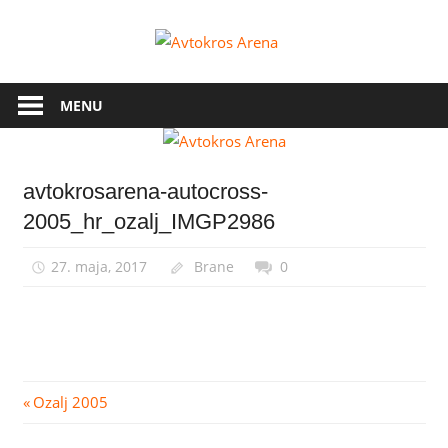
Skip
to
Avtokros
content
Arena
MENU
avtokrosarena-autocross-
2005_hr_ozalj_IMGP2986
27. maja, 2017
Brane
0
Navigacija
Previous
Ozalj 2005
Post:
prispevka