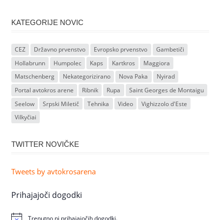
KATEGORIJE NOVIC
CEZ
Državno prvenstvo
Evropsko prvenstvo
Gambetiči
Hollabrunn
Humpolec
Kaps
Kartkros
Maggiora
Matschenberg
Nekategorizirano
Nova Paka
Nyirad
Portal avtokros arene
Ribnik
Rupa
Saint Georges de Montaigu
Seelow
Srpski Miletič
Tehnika
Video
Vighizzolo d'Este
Vilkyčiai
TWITTER NOVIČKE
Tweets by avtokrosarena
Prihajajoči dogodki
Trenutno ni prihajajočih dogodki.