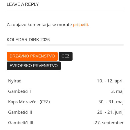
LEAVE A REPLY
Za objavo komentarja se morate
prijaviti
.
KOLEDAR DIRK 2026
DRŽAVNO PRVENSTVO
CEZ
EVROPSKO PRVENSTVO
Nyirad
10. - 12. april
Gambetiči I
3. maj
Kaps Moravče I (CEZ)
30. - 31. maj
Gambetiči II
20. - 21. junij
Gambetiči III
27. september