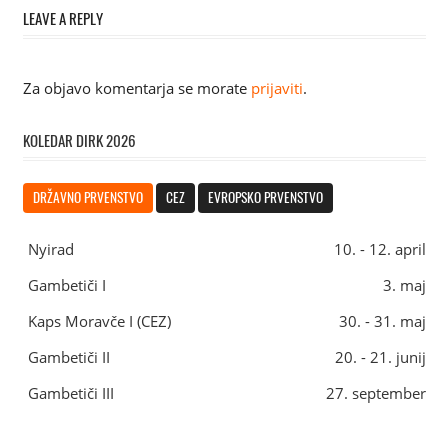
prispevka
LEAVE A REPLY
Za objavo komentarja se morate
prijaviti
.
KOLEDAR DIRK 2026
DRŽAVNO PRVENSTVO
CEZ
EVROPSKO PRVENSTVO
Nyirad
10. - 12. april
Gambetiči I
3. maj
Kaps Moravče I (CEZ)
30. - 31. maj
Gambetiči II
20. - 21. junij
Gambetiči III
27. september