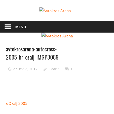
Skip
Avtokros
to
content
Arena
MENU
avtokrosarena-autocross-
2005_hr_ozalj_IMGP3089
27. maja, 2017
Brane
0
Navigacija
Previous
Ozalj 2005
Post: