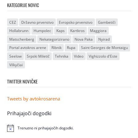
KATEGORIJE NOVIC
CEZ
Državno prvenstvo
Evropsko prvenstvo
Gambetiči
Hollabrunn
Humpolec
Kaps
Kartkros
Maggiora
Matschenberg
Nekategorizirano
Nova Paka
Nyirad
Portal avtokros arene
Ribnik
Rupa
Saint Georges de Montaigu
Seelow
Srpski Miletič
Tehnika
Video
Vighizzolo d'Este
Vilkyčiai
TWITTER NOVIČKE
Tweets by avtokrosarena
Prihajajoči dogodki
Trenutno ni prihajajočih dogodki.