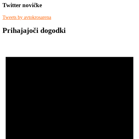
Twitter novičke
Tweets by avtokrosarena
Prihajajoči dogodki