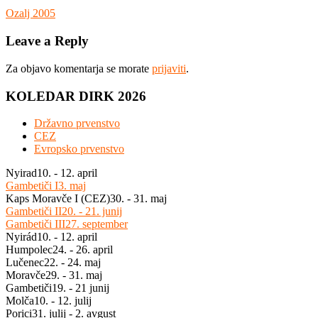
Navigacija
Previous
Ozalj 2005
Post:
prispevka
Leave a Reply
Za objavo komentarja se morate
prijaviti
.
KOLEDAR DIRK 2026
Državno prvenstvo
CEZ
Evropsko prvenstvo
Nyirad
10. - 12. april
Gambetiči I
3. maj
Kaps Moravče I (CEZ)
30. - 31. maj
Gambetiči II
20. - 21. junij
Gambetiči III
27. september
Nyirád
10. - 12. april
Humpolec
24. - 26. april
Lučenec
22. - 24. maj
Moravče
29. - 31. maj
Gambetiči
19. - 21 junij
Molča
10. - 12. julij
Porici
31. julij - 2. avgust