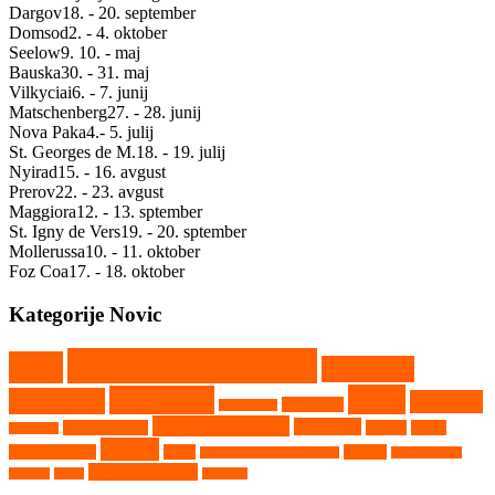
Dargov
18. - 20. september
Domsod
2. - 4. oktober
Seelow
9. 10. - maj
Bauska
30. - 31. maj
Vilkyciai
6. - 7. junij
Matschenberg
27. - 28. junij
Nova Paka
4.- 5. julij
St. Georges de M.
18. - 19. julij
Nyirad
15. - 16. avgust
Prerov
22. - 23. avgust
Maggiora
12. - 13. sptember
St. Igny de Vers
19. - 20. sptember
Mollerussa
10. - 11. oktober
Foz Coa
17. - 18. oktober
Kategorije Novic
Državno prvenstvo
CEZ
Evropsko
Kaps
Gambetiči
prvenstvo
Kartkros
Humpolec
Hollabrunn
Nekategorizirano
Nova Paka
Matschenberg
Nyirad
Portal
Maggiora
Ribnik
avtokros arene
Rupa
Seelow
Saint Georges de Montaigu
Srpski Miletič
Vighizzolo d'Este
Tehnika
Video
Vilkyčiai