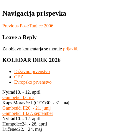
Navigacija prispevka
Previous Post:
Tunjice 2006
Leave a Reply
Za objavo komentarja se morate
prijaviti
.
KOLEDAR DIRK 2026
Državno prvenstvo
CEZ
Evropsko prvenstvo
Nyirad
10. - 12. april
Gambetiči I
3. maj
Kaps Moravče I (CEZ)
30. - 31. maj
Gambetiči II
20. - 21. junij
Gambetiči III
27. september
Nyirád
10. - 12. april
Humpolec
24. - 26. april
Lučenec
22. - 24. maj