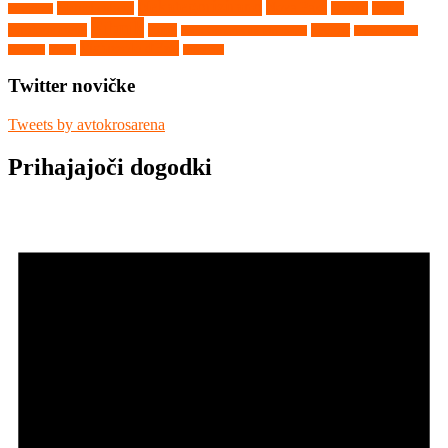
Nekategorizirano
Nova Paka
Matschenberg
Nyirad
Portal
Maggiora
Ribnik
avtokros arene
Rupa
Seelow
Saint Georges de Montaigu
Srpski Miletič
Vighizzolo d'Este
Tehnika
Video
Vilkyčiai
Twitter novičke
Tweets by avtokrosarena
Prihajajoči dogodki