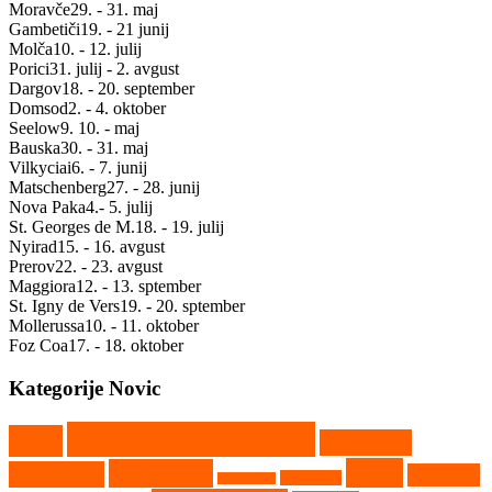
Moravče
29. - 31. maj
Gambetiči
19. - 21 junij
Molča
10. - 12. julij
Porici
31. julij - 2. avgust
Dargov
18. - 20. september
Domsod
2. - 4. oktober
Seelow
9. 10. - maj
Bauska
30. - 31. maj
Vilkyciai
6. - 7. junij
Matschenberg
27. - 28. junij
Nova Paka
4.- 5. julij
St. Georges de M.
18. - 19. julij
Nyirad
15. - 16. avgust
Prerov
22. - 23. avgust
Maggiora
12. - 13. sptember
St. Igny de Vers
19. - 20. sptember
Mollerussa
10. - 11. oktober
Foz Coa
17. - 18. oktober
Kategorije Novic
Državno prvenstvo
CEZ
Evropsko
Kaps
Gambetiči
prvenstvo
Kartkros
Humpolec
Hollabrunn