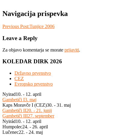
Navigacija prispevka
Previous Post:
Tunjice 2006
Leave a Reply
Za objavo komentarja se morate
prijaviti
.
KOLEDAR DIRK 2026
Državno prvenstvo
CEZ
Evropsko prvenstvo
Nyirad
10. - 12. april
Gambetiči I
3. maj
Kaps Moravče I (CEZ)
30. - 31. maj
Gambetiči II
20. - 21. junij
Gambetiči III
27. september
Nyirád
10. - 12. april
Humpolec
24. - 26. april
Lučenec
22. - 24. maj