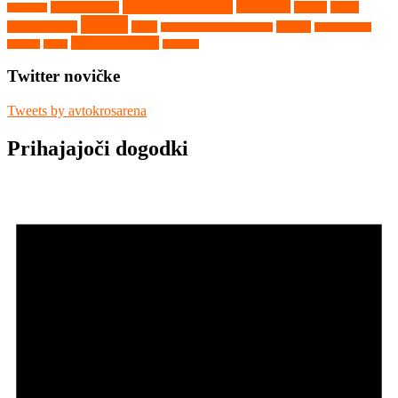
Nekategorizirano
Nova Paka
Matschenberg
Nyirad
Portal
Maggiora
Ribnik
avtokros arene
Rupa
Seelow
Saint Georges de Montaigu
Srpski Miletič
Vighizzolo d'Este
Tehnika
Video
Vilkyčiai
Twitter novičke
Tweets by avtokrosarena
Prihajajoči dogodki