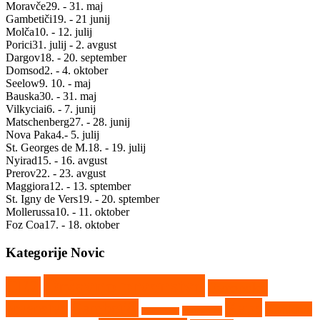
Moravče
29. - 31. maj
Gambetiči
19. - 21 junij
Molča
10. - 12. julij
Porici
31. julij - 2. avgust
Dargov
18. - 20. september
Domsod
2. - 4. oktober
Seelow
9. 10. - maj
Bauska
30. - 31. maj
Vilkyciai
6. - 7. junij
Matschenberg
27. - 28. junij
Nova Paka
4.- 5. julij
St. Georges de M.
18. - 19. julij
Nyirad
15. - 16. avgust
Prerov
22. - 23. avgust
Maggiora
12. - 13. sptember
St. Igny de Vers
19. - 20. sptember
Mollerussa
10. - 11. oktober
Foz Coa
17. - 18. oktober
Kategorije Novic
Državno prvenstvo
CEZ
Evropsko
Kaps
Gambetiči
prvenstvo
Kartkros
Humpolec
Hollabrunn