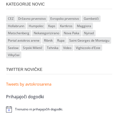
KATEGORIJE NOVIC
CEZ
Državno prvenstvo
Evropsko prvenstvo
Gambetiči
Hollabrunn
Humpolec
Kaps
Kartkros
Maggiora
Matschenberg
Nekategorizirano
Nova Paka
Nyirad
Portal avtokros arene
Ribnik
Rupa
Saint Georges de Montaigu
Seelow
Srpski Miletič
Tehnika
Video
Vighizzolo d'Este
Vilkyčiai
TWITTER NOVIČKE
Tweets by avtokrosarena
Prihajajoči dogodki
Trenutno ni prihajajočih dogodki.