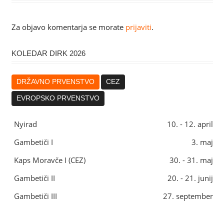
Za objavo komentarja se morate
prijaviti
.
KOLEDAR DIRK 2026
DRŽAVNO PRVENSTVO
CEZ
EVROPSKO PRVENSTVO
Nyirad
10. - 12. april
Gambetiči I
3. maj
Kaps Moravče I (CEZ)
30. - 31. maj
Gambetiči II
20. - 21. junij
Gambetiči III
27. september