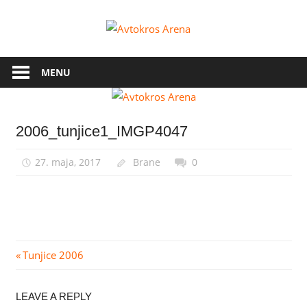
Skip
to
Avtokros
content
Arena
MENU
2006_tunjice1_IMGP4047
27. maja, 2017
Brane
0
Navigacija
Previous
Tunjice 2006
Post:
prispevka
LEAVE A REPLY