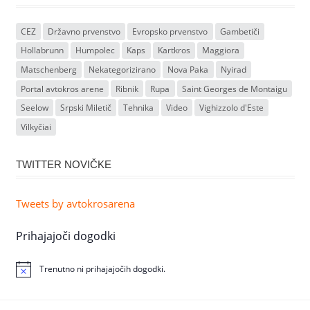
CEZ
Državno prvenstvo
Evropsko prvenstvo
Gambetiči
Hollabrunn
Humpolec
Kaps
Kartkros
Maggiora
Matschenberg
Nekategorizirano
Nova Paka
Nyirad
Portal avtokros arene
Ribnik
Rupa
Saint Georges de Montaigu
Seelow
Srpski Miletič
Tehnika
Video
Vighizzolo d'Este
Vilkyčiai
TWITTER NOVIČKE
Tweets by avtokrosarena
Prihajajoči dogodki
Trenutno ni prihajajočih dogodki.