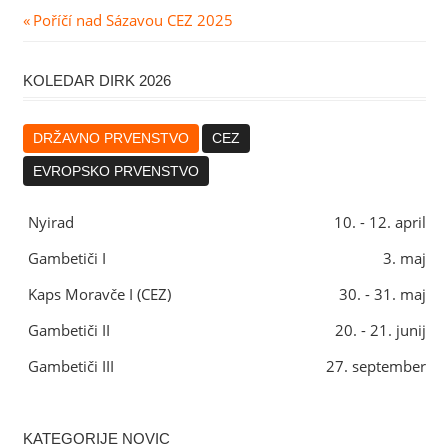
Navigacija
Previous
Poříčí nad Sázavou CEZ 2025
Post:
prispevka
KOLEDAR DIRK 2026
DRŽAVNO PRVENSTVO
CEZ
EVROPSKO PRVENSTVO
Nyirad
10. - 12. april
Gambetiči I
3. maj
Kaps Moravče I (CEZ)
30. - 31. maj
Gambetiči II
20. - 21. junij
Gambetiči III
27. september
KATEGORIJE NOVIC