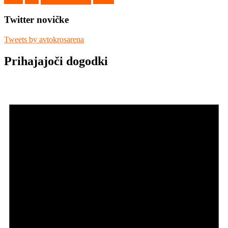
Vighizzolo d'Este
Tehnika
Video
Vilkyčiai
Twitter novičke
Tweets by avtokrosarena
Prihajajoči dogodki