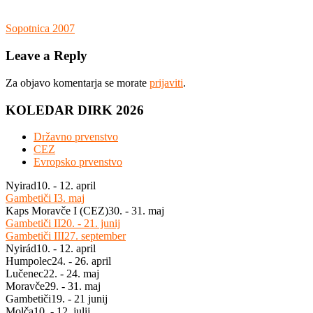
Navigacija
Previous
Sopotnica 2007
Post:
prispevka
Leave a Reply
Za objavo komentarja se morate
prijaviti
.
KOLEDAR DIRK 2026
Državno prvenstvo
CEZ
Evropsko prvenstvo
Nyirad
10. - 12. april
Gambetiči I
3. maj
Kaps Moravče I (CEZ)
30. - 31. maj
Gambetiči II
20. - 21. junij
Gambetiči III
27. september
Nyirád
10. - 12. april
Humpolec
24. - 26. april
Lučenec
22. - 24. maj
Moravče
29. - 31. maj
Gambetiči
19. - 21 junij
Molča
10. - 12. julij