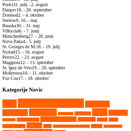
Porici
31. julij - 2. avgust
Dargov
18. - 20. september
Domsod
2. - 4. oktober
Seelow
9. 10. - maj
Bauska
30. - 31. maj
Vilkyciai
6. - 7. junij
Matschenberg
27. - 28. junij
Nova Paka
4.- 5. julij
St. Georges de M.
18. - 19. julij
Nyirad
15. - 16. avgust
Prerov
22. - 23. avgust
Maggiora
12. - 13. sptember
St. Igny de Vers
19. - 20. sptember
Mollerussa
10. - 11. oktober
Foz Coa
17. - 18. oktober
Kategorije Novic
Državno prvenstvo
CEZ
Evropsko
Kaps
Gambetiči
prvenstvo
Kartkros
Humpolec
Hollabrunn
Nekategorizirano
Nova Paka
Matschenberg
Nyirad
Portal
Maggiora
Ribnik
avtokros arene
Rupa
Seelow
Saint Georges de Montaigu
Srpski Miletič