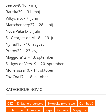
Seelow
9. 10. - maj
Bauska
30. - 31. maj
Vilkyciai
6. - 7. junij
Matschenberg
27. - 28. junij
Nova Paka
4.- 5. julij
St. Georges de M.
18. - 19. julij
Nyirad
15. - 16. avgust
Prerov
22. - 23. avgust
Maggiora
12. - 13. sptember
St. Igny de Vers
19. - 20. sptember
Mollerussa
10. - 11. oktober
Foz Coa
17. - 18. oktober
KATEGORIJE NOVIC
CEZ
Državno prvenstvo
Evropsko prvenstvo
Gambetiči
Hollabrunn
Humpolec
Kaps
Kartkros
Maggiora