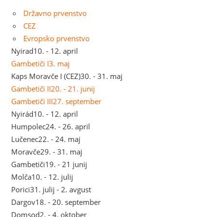
Državno prvenstvo
CEZ
Evropsko prvenstvo
Nyirad
10. - 12. april
Gambetiči I
3. maj
Kaps Moravče I (CEZ)
30. - 31. maj
Gambetiči II
20. - 21. junij
Gambetiči III
27. september
Nyirád
10. - 12. april
Humpolec
24. - 26. april
Lučenec
22. - 24. maj
Moravče
29. - 31. maj
Gambetiči
19. - 21 junij
Molča
10. - 12. julij
Porici
31. julij - 2. avgust
Dargov
18. - 20. september
Domsod
2. - 4. oktober