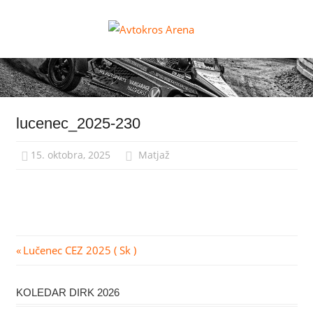
Skip
to
Avtokros
content
Arena
lucenec_2025-230
15. oktobra, 2025
Matjaž
Navigacija
Previous
Lučenec CEZ 2025 ( Sk )
Post:
prispevka
KOLEDAR DIRK 2026