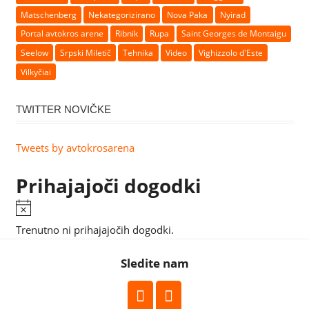
Matschenberg
Nekategorizirano
Nova Paka
Nyirad
Portal avtokros arene
Ribnik
Rupa
Saint Georges de Montaigu
Seelow
Srpski Miletič
Tehnika
Video
Vighizzolo d'Este
Vilkyčiai
TWITTER NOVIČKE
Tweets by avtokrosarena
Prihajajoči dogodki
Trenutno ni prihajajočih dogodki.
Sledite nam