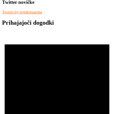
Twitter novičke
Tweets by avtokrosarena
Prihajajoči dogodki