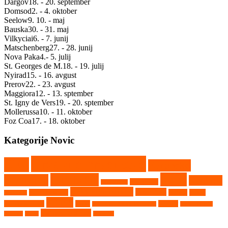
Dargov
18. - 20. september
Domsod
2. - 4. oktober
Seelow
9. 10. - maj
Bauska
30. - 31. maj
Vilkyciai
6. - 7. junij
Matschenberg
27. - 28. junij
Nova Paka
4.- 5. julij
St. Georges de M.
18. - 19. julij
Nyirad
15. - 16. avgust
Prerov
22. - 23. avgust
Maggiora
12. - 13. sptember
St. Igny de Vers
19. - 20. sptember
Mollerussa
10. - 11. oktober
Foz Coa
17. - 18. oktober
Kategorije Novic
Državno prvenstvo
CEZ
Evropsko
Kaps
Gambetiči
prvenstvo
Kartkros
Humpolec
Hollabrunn
Nekategorizirano
Nova Paka
Matschenberg
Nyirad
Portal
Maggiora
Ribnik
avtokros arene
Rupa
Seelow
Saint Georges de Montaigu
Srpski Miletič
Vighizzolo d'Este
Tehnika
Video
Vilkyčiai