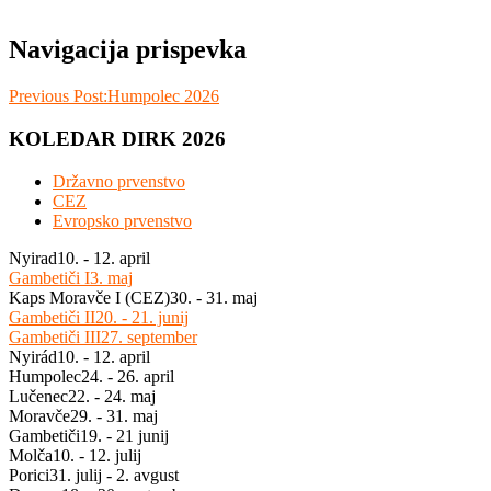
Navigacija prispevka
Previous Post:
Humpolec 2026
KOLEDAR DIRK 2026
Državno prvenstvo
CEZ
Evropsko prvenstvo
Nyirad
10. - 12. april
Gambetiči I
3. maj
Kaps Moravče I (CEZ)
30. - 31. maj
Gambetiči II
20. - 21. junij
Gambetiči III
27. september
Nyirád
10. - 12. april
Humpolec
24. - 26. april
Lučenec
22. - 24. maj
Moravče
29. - 31. maj
Gambetiči
19. - 21 junij
Molča
10. - 12. julij
Porici
31. julij - 2. avgust