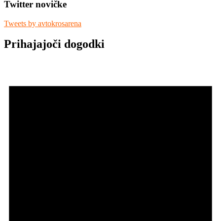
Twitter novičke
Tweets by avtokrosarena
Prihajajoči dogodki