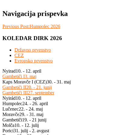
Navigacija prispevka
Previous Post:
Humpolec 2026
KOLEDAR DIRK 2026
Državno prvenstvo
CEZ
Evropsko prvenstvo
Nyirad
10. - 12. april
Gambetiči I
3. maj
Kaps Moravče I (CEZ)
30. - 31. maj
Gambetiči II
20. - 21. junij
Gambetiči III
27. september
Nyirád
10. - 12. april
Humpolec
24. - 26. april
Lučenec
22. - 24. maj
Moravče
29. - 31. maj
Gambetiči
19. - 21 junij
Molča
10. - 12. julij
Porici
31. julij - 2. avgust