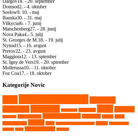
Dargov
18. - 20. september
Domsod
2. - 4. oktober
Seelow
9. 10. - maj
Bauska
30. - 31. maj
Vilkyciai
6. - 7. junij
Matschenberg
27. - 28. junij
Nova Paka
4.- 5. julij
St. Georges de M.
18. - 19. julij
Nyirad
15. - 16. avgust
Prerov
22. - 23. avgust
Maggiora
12. - 13. sptember
St. Igny de Vers
19. - 20. sptember
Mollerussa
10. - 11. oktober
Foz Coa
17. - 18. oktober
Kategorije Novic
Državno prvenstvo
CEZ
Evropsko
Kaps
Gambetiči
prvenstvo
Kartkros
Humpolec
Hollabrunn
Nekategorizirano
Nova Paka
Matschenberg
Nyirad
Portal
Maggiora
Ribnik
avtokros arene
Rupa
Seelow
Saint Georges de Montaigu
Srpski Miletič
Vighizzolo d'Este
Tehnika
Video
Vilkyčiai