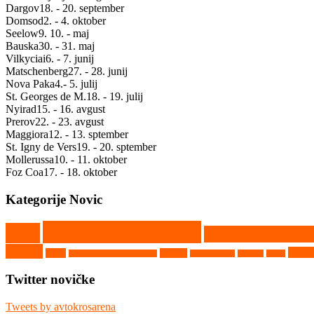
Dargov
18. - 20. september
Domsod
2. - 4. oktober
Seelow
9. 10. - maj
Bauska
30. - 31. maj
Vilkyciai
6. - 7. junij
Matschenberg
27. - 28. junij
Nova Paka
4.- 5. julij
St. Georges de M.
18. - 19. julij
Nyirad
15. - 16. avgust
Prerov
22. - 23. avgust
Maggiora
12. - 13. sptember
St. Igny de Vers
19. - 20. sptember
Mollerussa
10. - 11. oktober
Foz Coa
17. - 18. oktober
Kategorije Novic
Državno prvenstvo
CEZ
Evropsko prvens
Ribnik
Vighiz
Rupa
Seelow
Saint Georges de Montaigu
Srpski Miletič
Tehnika
Video
Twitter novičke
Tweets by avtokrosarena