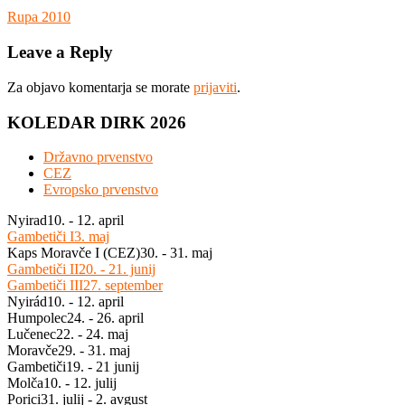
Navigacija
Previous
Rupa 2010
Post:
prispevka
Leave a Reply
Za objavo komentarja se morate
prijaviti
.
KOLEDAR DIRK 2026
Državno prvenstvo
CEZ
Evropsko prvenstvo
Nyirad
10. - 12. april
Gambetiči I
3. maj
Kaps Moravče I (CEZ)
30. - 31. maj
Gambetiči II
20. - 21. junij
Gambetiči III
27. september
Nyirád
10. - 12. april
Humpolec
24. - 26. april
Lučenec
22. - 24. maj
Moravče
29. - 31. maj
Gambetiči
19. - 21 junij
Molča
10. - 12. julij
Porici
31. julij - 2. avgust