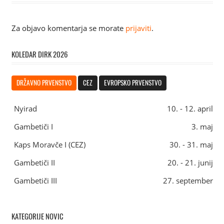
Za objavo komentarja se morate
prijaviti
.
KOLEDAR DIRK 2026
DRŽAVNO PRVENSTVO
CEZ
EVROPSKO PRVENSTVO
Nyirad
10. - 12. april
Gambetiči I
3. maj
Kaps Moravče I (CEZ)
30. - 31. maj
Gambetiči II
20. - 21. junij
Gambetiči III
27. september
KATEGORIJE NOVIC