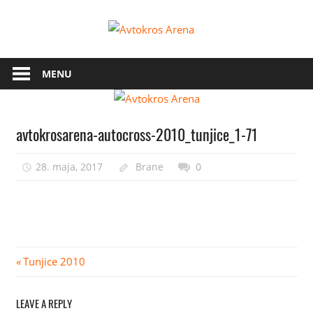
Skip
Avtokros
to
content
Arena
MENU
avtokrosarena-autocross-2010_tunjice_1-71
28. maja, 2017
Brane
0
Navigacija
Previous
Tunjice 2010
Post:
prispevka
LEAVE A REPLY