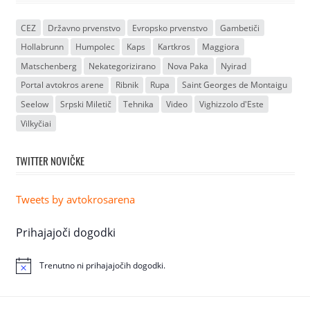
CEZ
Državno prvenstvo
Evropsko prvenstvo
Gambetiči
Hollabrunn
Humpolec
Kaps
Kartkros
Maggiora
Matschenberg
Nekategorizirano
Nova Paka
Nyirad
Portal avtokros arene
Ribnik
Rupa
Saint Georges de Montaigu
Seelow
Srpski Miletič
Tehnika
Video
Vighizzolo d'Este
Vilkyčiai
TWITTER NOVIČKE
Tweets by avtokrosarena
Prihajajoči dogodki
Trenutno ni prihajajočih dogodki.