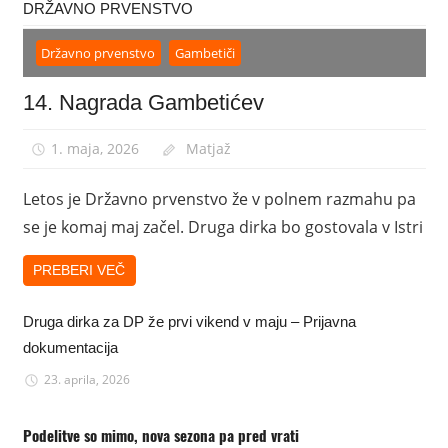
DRŽAVNO PRVENSTVO
Državno prvenstvo
Gambetiči
14. Nagrada Gambetićev
1. maja, 2026
Matjaž
Letos je Državno prvenstvo že v polnem razmahu pa
se je komaj maj začel. Druga dirka bo gostovala v Istri
PREBERI VEČ
Druga dirka za DP že prvi vikend v maju – Prijavna
dokumentacija
23. aprila, 2026
Podelitve so mimo, nova sezona pa pred vrati