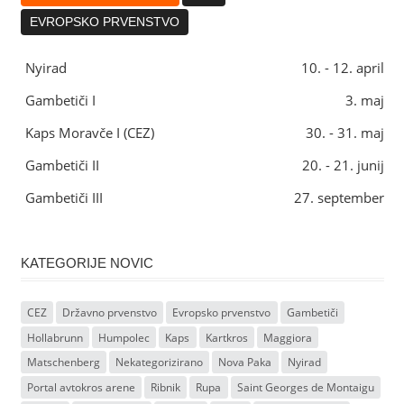
EVROPSKO PRVENSTVO
Nyirad
10. - 12. april
Gambetiči I
3. maj
Kaps Moravče I (CEZ)
30. - 31. maj
Gambetiči II
20. - 21. junij
Gambetiči III
27. september
KATEGORIJE NOVIC
CEZ
Državno prvenstvo
Evropsko prvenstvo
Gambetiči
Hollabrunn
Humpolec
Kaps
Kartkros
Maggiora
Matschenberg
Nekategorizirano
Nova Paka
Nyirad
Portal avtokros arene
Ribnik
Rupa
Saint Georges de Montaigu