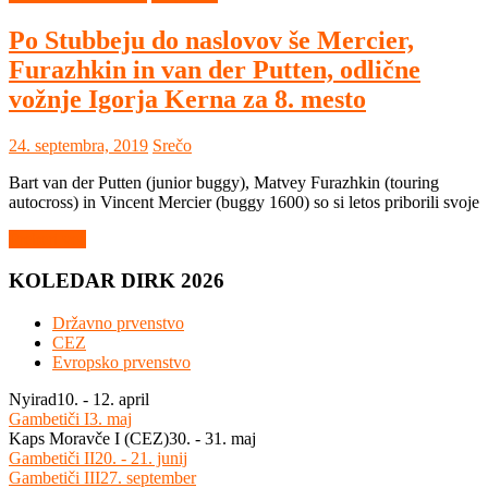
Po Stubbeju do naslovov še Mercier,
Furazhkin in van der Putten, odlične
vožnje Igorja Kerna za 8. mesto
24. septembra, 2019
Srečo
Bart van der Putten (junior buggy), Matvey Furazhkin (touring
autocross) in Vincent Mercier (buggy 1600) so si letos priborili svoje
Preberi več
KOLEDAR DIRK 2026
Državno prvenstvo
CEZ
Evropsko prvenstvo
Nyirad
10. - 12. april
Gambetiči I
3. maj
Kaps Moravče I (CEZ)
30. - 31. maj
Gambetiči II
20. - 21. junij
Gambetiči III
27. september