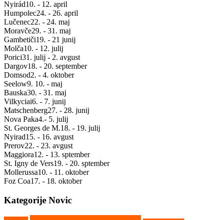
Nyirád
10. - 12. april
Humpolec
24. - 26. april
Lučenec
22. - 24. maj
Moravče
29. - 31. maj
Gambetiči
19. - 21 junij
Molča
10. - 12. julij
Porici
31. julij - 2. avgust
Dargov
18. - 20. september
Domsod
2. - 4. oktober
Seelow
9. 10. - maj
Bauska
30. - 31. maj
Vilkyciai
6. - 7. junij
Matschenberg
27. - 28. junij
Nova Paka
4.- 5. julij
St. Georges de M.
18. - 19. julij
Nyirad
15. - 16. avgust
Prerov
22. - 23. avgust
Maggiora
12. - 13. sptember
St. Igny de Vers
19. - 20. sptember
Mollerussa
10. - 11. oktober
Foz Coa
17. - 18. oktober
Kategorije Novic