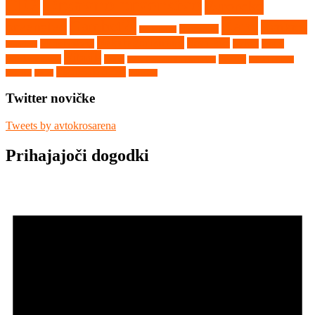
Državno prvenstvo
CEZ
Evropsko
Kaps
Gambetiči
prvenstvo
Kartkros
Humpolec
Hollabrunn
Nekategorizirano
Nova Paka
Matschenberg
Nyirad
Portal
Maggiora
Ribnik
avtokros arene
Rupa
Seelow
Saint Georges de Montaigu
Srpski Miletič
Vighizzolo d'Este
Tehnika
Video
Vilkyčiai
Twitter novičke
Tweets by avtokrosarena
Prihajajoči dogodki