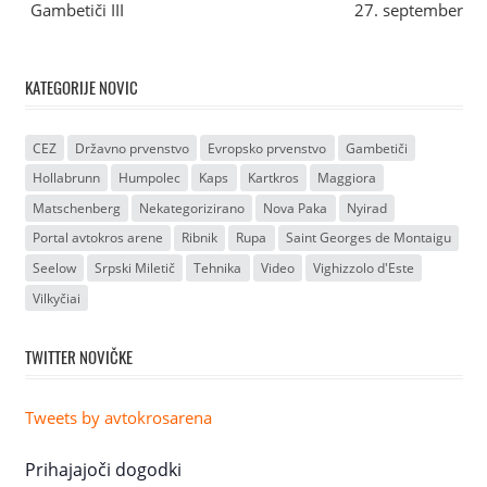
Gambetiči III
27. september
KATEGORIJE NOVIC
CEZ
Državno prvenstvo
Evropsko prvenstvo
Gambetiči
Hollabrunn
Humpolec
Kaps
Kartkros
Maggiora
Matschenberg
Nekategorizirano
Nova Paka
Nyirad
Portal avtokros arene
Ribnik
Rupa
Saint Georges de Montaigu
Seelow
Srpski Miletič
Tehnika
Video
Vighizzolo d'Este
Vilkyčiai
TWITTER NOVIČKE
Tweets by avtokrosarena
Prihajajoči dogodki