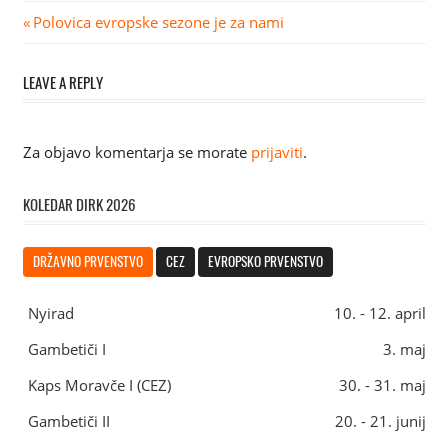
Navigacija
Previous
Polovica evropske sezone je za nami
Post:
prispevka
LEAVE A REPLY
Za objavo komentarja se morate
prijaviti
.
KOLEDAR DIRK 2026
DRŽAVNO PRVENSTVO
CEZ
EVROPSKO PRVENSTVO
Nyirad
10. - 12. april
Gambetiči I
3. maj
Kaps Moravče I (CEZ)
30. - 31. maj
Gambetiči II
20. - 21. junij