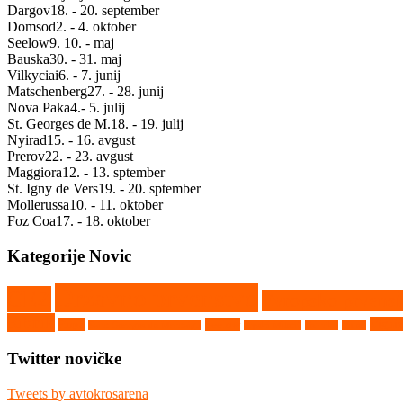
Dargov
18. - 20. september
Domsod
2. - 4. oktober
Seelow
9. 10. - maj
Bauska
30. - 31. maj
Vilkyciai
6. - 7. junij
Matschenberg
27. - 28. junij
Nova Paka
4.- 5. julij
St. Georges de M.
18. - 19. julij
Nyirad
15. - 16. avgust
Prerov
22. - 23. avgust
Maggiora
12. - 13. sptember
St. Igny de Vers
19. - 20. sptember
Mollerussa
10. - 11. oktober
Foz Coa
17. - 18. oktober
Kategorije Novic
Državno prvenstvo
CEZ
Evropsko prvens
Ribnik
Vighiz
Rupa
Seelow
Saint Georges de Montaigu
Srpski Miletič
Tehnika
Video
Twitter novičke
Tweets by avtokrosarena