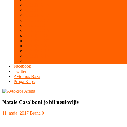
Galerija 2015
Galerija 2014
Galerija 2013
Galerija 2012
Galerija 2011
Galerija 2010
Galerija 2009
Galerija 2008
Galerija 2007
Galerija 2006
Galerija 2005
Galerija 2004
Facebook
Twitter
Avtokros Baza
Proga Kaps
Natale Casalboni je bil neulovljiv
11. maja, 2017
Brane
0