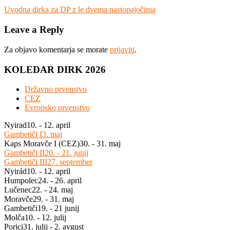
Navigacija
Previous
Uvodna dirka za DP z le dvema nastopajočima
Post:
prispevka
Leave a Reply
Za objavo komentarja se morate
prijaviti
.
KOLEDAR DIRK 2026
Državno prvenstvo
CEZ
Evropsko prvenstvo
Nyirad
10. - 12. april
Gambetiči I
3. maj
Kaps Moravče I (CEZ)
30. - 31. maj
Gambetiči II
20. - 21. junij
Gambetiči III
27. september
Nyirád
10. - 12. april
Humpolec
24. - 26. april
Lučenec
22. - 24. maj
Moravče
29. - 31. maj
Gambetiči
19. - 21 junij
Molča
10. - 12. julij
Porici
31. julij - 2. avgust