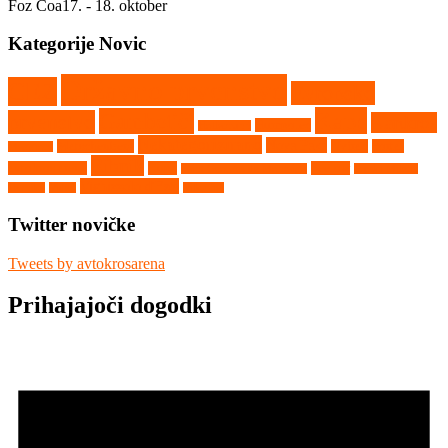
Foz Coa
17. - 18. oktober
Kategorije Novic
Državno prvenstvo
CEZ
Evropsko
Kaps
Gambetiči
prvenstvo
Kartkros
Humpolec
Hollabrunn
Nekategorizirano
Nova Paka
Matschenberg
Nyirad
Portal
Maggiora
Ribnik
avtokros arene
Rupa
Seelow
Saint Georges de Montaigu
Srpski Miletič
Vighizzolo d'Este
Tehnika
Video
Vilkyčiai
Twitter novičke
Tweets by avtokrosarena
Prihajajoči dogodki