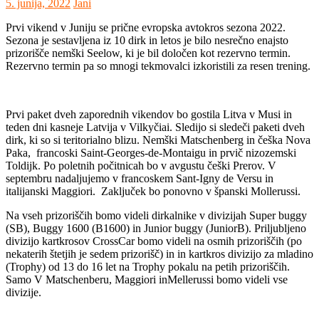
5. junija, 2022
Jani
Prvi vikend v Juniju se prične evropska avtokros sezona 2022.
Sezona je sestavljena iz 10 dirk in letos je bilo nesrečno enajsto
prizorišče nemški Seelow, ki je bil določen kot rezervno termin.
Rezervno termin pa so mnogi tekmovalci izkoristili za resen trening.
Prvi paket dveh zaporednih vikendov bo gostila Litva v Musi in
teden dni kasneje Latvija v Vilkyčiai. Sledijo si sledeči paketi dveh
dirk, ki so si teritorialno blizu. Nemški Matschenberg in češka Nova
Paka, francoski Saint-Georges-de-Montaigu in prvič nizozemski
Toldijk. Po poletnih počitnicah bo v avgustu češki Prerov. V
septembru nadaljujemo v francoskem Sant-Igny de Versu in
italijanski Maggiori. Zaključek bo ponovno v španski Mollerussi.
Na vseh prizoriščih bomo videli dirkalnike v divizijah Super buggy
(SB), Buggy 1600 (B1600) in Junior buggy (JuniorB). Priljubljeno
divizijo kartkrosov CrossCar bomo videli na osmih prizoriščih (po
nekaterih štetjih je sedem prizorišč) in in kartkros divizijo za mladino
(Trophy) od 13 do 16 let na Trophy pokalu na petih prizoriščih.
Samo V Matschenberu, Maggiori inMellerussi bomo videli vse
divizije.