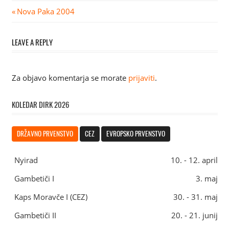
Navigacija
Previous
Nova Paka 2004
Post:
prispevka
LEAVE A REPLY
Za objavo komentarja se morate
prijaviti
.
KOLEDAR DIRK 2026
DRŽAVNO PRVENSTVO
CEZ
EVROPSKO PRVENSTVO
Nyirad
10. - 12. april
Gambetiči I
3. maj
Kaps Moravče I (CEZ)
30. - 31. maj
Gambetiči II
20. - 21. junij