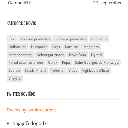
Gambetiči III
27. september
KATEGORIJE NOVIC
CEZ
Državno prvenstvo
Evropsko prvenstvo
Gambetiči
Hollabrunn
Humpolec
Kaps
Kartkros
Maggiora
Matschenberg
Nekategorizirano
Nova Paka
Nyirad
Portal avtokros arene
Ribnik
Rupa
Saint Georges de Montaigu
Seelow
Srpski Miletič
Tehnika
Video
Vighizzolo d'Este
Vilkyčiai
TWITTER NOVIČKE
Tweets by avtokrosarena
Prihajajoči dogodki