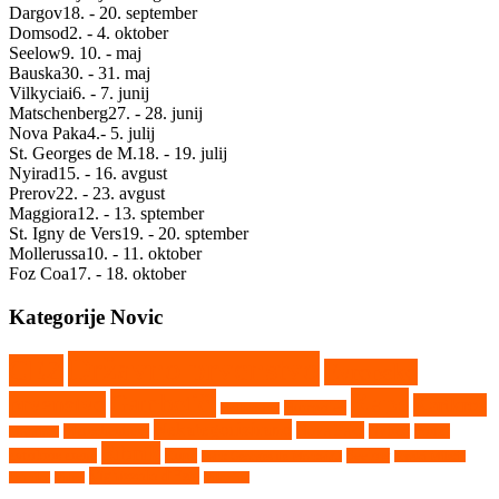
Dargov
18. - 20. september
Domsod
2. - 4. oktober
Seelow
9. 10. - maj
Bauska
30. - 31. maj
Vilkyciai
6. - 7. junij
Matschenberg
27. - 28. junij
Nova Paka
4.- 5. julij
St. Georges de M.
18. - 19. julij
Nyirad
15. - 16. avgust
Prerov
22. - 23. avgust
Maggiora
12. - 13. sptember
St. Igny de Vers
19. - 20. sptember
Mollerussa
10. - 11. oktober
Foz Coa
17. - 18. oktober
Kategorije Novic
Državno prvenstvo
CEZ
Evropsko
Kaps
Gambetiči
prvenstvo
Kartkros
Humpolec
Hollabrunn
Nekategorizirano
Nova Paka
Matschenberg
Nyirad
Portal
Maggiora
Ribnik
avtokros arene
Rupa
Seelow
Saint Georges de Montaigu
Srpski Miletič
Vighizzolo d'Este
Tehnika
Video
Vilkyčiai