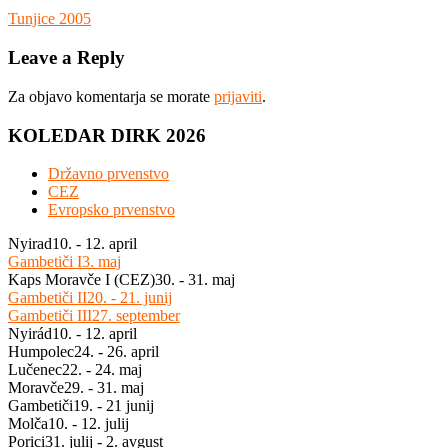
Navigacija
Previous
Tunjice 2005
Post:
prispevka
Leave a Reply
Za objavo komentarja se morate
prijaviti
.
KOLEDAR DIRK 2026
Državno prvenstvo
CEZ
Evropsko prvenstvo
Nyirad
10. - 12. april
Gambetiči I
3. maj
Kaps Moravče I (CEZ)
30. - 31. maj
Gambetiči II
20. - 21. junij
Gambetiči III
27. september
Nyirád
10. - 12. april
Humpolec
24. - 26. april
Lučenec
22. - 24. maj
Moravče
29. - 31. maj
Gambetiči
19. - 21 junij
Molča
10. - 12. julij
Porici
31. julij - 2. avgust