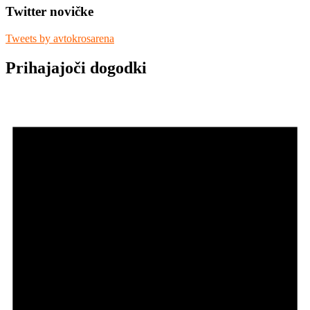
Twitter novičke
Tweets by avtokrosarena
Prihajajoči dogodki