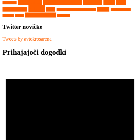
Nekategorizirano
Nova Paka
Matschenberg
Nyirad
Portal
Maggiora
Ribnik
avtokros arene
Rupa
Seelow
Saint Georges de Montaigu
Srpski Miletič
Vighizzolo d'Este
Tehnika
Video
Vilkyčiai
Twitter novičke
Tweets by avtokrosarena
Prihajajoči dogodki