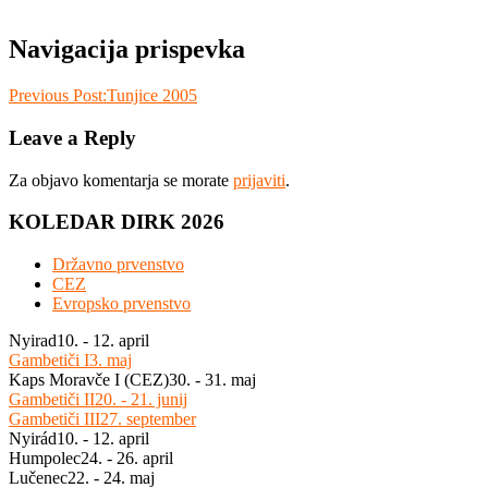
Navigacija prispevka
Previous Post:
Tunjice 2005
Leave a Reply
Za objavo komentarja se morate
prijaviti
.
KOLEDAR DIRK 2026
Državno prvenstvo
CEZ
Evropsko prvenstvo
Nyirad
10. - 12. april
Gambetiči I
3. maj
Kaps Moravče I (CEZ)
30. - 31. maj
Gambetiči II
20. - 21. junij
Gambetiči III
27. september
Nyirád
10. - 12. april
Humpolec
24. - 26. april
Lučenec
22. - 24. maj