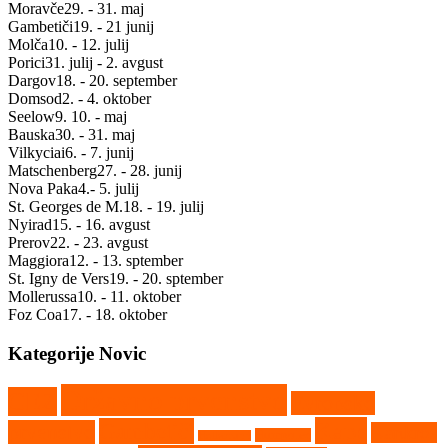
Moravče
29. - 31. maj
Gambetiči
19. - 21 junij
Molča
10. - 12. julij
Porici
31. julij - 2. avgust
Dargov
18. - 20. september
Domsod
2. - 4. oktober
Seelow
9. 10. - maj
Bauska
30. - 31. maj
Vilkyciai
6. - 7. junij
Matschenberg
27. - 28. junij
Nova Paka
4.- 5. julij
St. Georges de M.
18. - 19. julij
Nyirad
15. - 16. avgust
Prerov
22. - 23. avgust
Maggiora
12. - 13. sptember
St. Igny de Vers
19. - 20. sptember
Mollerussa
10. - 11. oktober
Foz Coa
17. - 18. oktober
Kategorije Novic
Državno prvenstvo
CEZ
Evropsko
Kaps
Gambetiči
prvenstvo
Kartkros
Humpolec
Hollabrunn