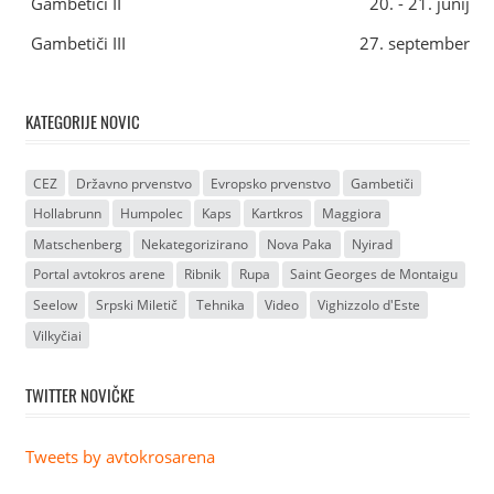
Gambetiči II
20. - 21. junij
Gambetiči III
27. september
KATEGORIJE NOVIC
CEZ
Državno prvenstvo
Evropsko prvenstvo
Gambetiči
Hollabrunn
Humpolec
Kaps
Kartkros
Maggiora
Matschenberg
Nekategorizirano
Nova Paka
Nyirad
Portal avtokros arene
Ribnik
Rupa
Saint Georges de Montaigu
Seelow
Srpski Miletič
Tehnika
Video
Vighizzolo d'Este
Vilkyčiai
TWITTER NOVIČKE
Tweets by avtokrosarena