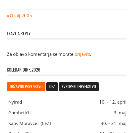
Navigacija
Previous
Ozalj 2005
Post:
prispevka
LEAVE A REPLY
Za objavo komentarja se morate
prijaviti
.
KOLEDAR DIRK 2026
DRŽAVNO PRVENSTVO
CEZ
EVROPSKO PRVENSTVO
Nyirad
10. - 12. april
Gambetiči I
3. maj
Kaps Moravče I (CEZ)
30. - 31. maj