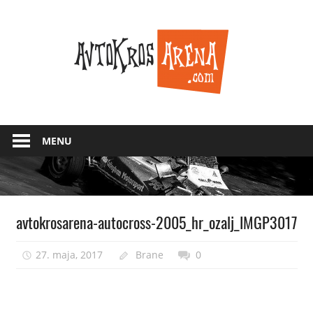
Skip
Avtokr
to
content
Arena
MENU
avtokrosarena-autocross-2005_hr_ozalj_IMGP3017
27. maja, 2017
Brane
0