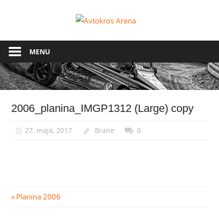
Skip
to
Avtokros
content
Arena
MENU
2006_planina_IMGP1312 (Large) copy
27. maja, 2017
Brane
0
Navigacija
Previous
Planina 2006
Post:
prispevka