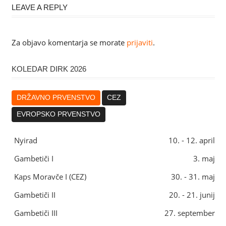
LEAVE A REPLY
Za objavo komentarja se morate
prijaviti
.
KOLEDAR DIRK 2026
DRŽAVNO PRVENSTVO
CEZ
EVROPSKO PRVENSTVO
Nyirad
10. - 12. april
Gambetiči I
3. maj
Kaps Moravče I (CEZ)
30. - 31. maj
Gambetiči II
20. - 21. junij
Gambetiči III
27. september