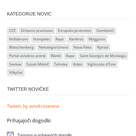
KATEGORIJE NOVIC
CEZ
Državno prvenstvo
Evropsko prvenstvo
Gambetiči
Hollabrunn
Humpolec
Kaps
Kartkros
Maggiora
Matschenberg
Nekategorizirano
Nova Paka
Nyirad
Portal avtokros arene
Ribnik
Rupa
Saint Georges de Montaigu
Seelow
Srpski Miletič
Tehnika
Video
Vighizzolo d'Este
Vilkyčiai
TWITTER NOVIČKE
Tweets by avtokrosarena
Prihajajoči dogodki
Trenutno ni prihajajočih dogodki.