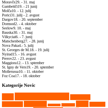
Moravče
29. - 31. maj
Gambetiči
19. - 21 junij
Molča
10. - 12. julij
Porici
31. julij - 2. avgust
Dargov
18. - 20. september
Domsod
2. - 4. oktober
Seelow
9. 10. - maj
Bauska
30. - 31. maj
Vilkyciai
6. - 7. junij
Matschenberg
27. - 28. junij
Nova Paka
4.- 5. julij
St. Georges de M.
18. - 19. julij
Nyirad
15. - 16. avgust
Prerov
22. - 23. avgust
Maggiora
12. - 13. sptember
St. Igny de Vers
19. - 20. sptember
Mollerussa
10. - 11. oktober
Foz Coa
17. - 18. oktober
Kategorije Novic
Državno prvenstvo
CEZ
Evropsko
Kaps
Gambetiči
prvenstvo
Kartkros
Humpolec
Hollabrunn