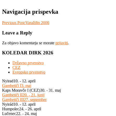
Navigacija prispevka
Previous Post:
Varaždin 2006
Leave a Reply
Za objavo komentarja se morate
prijaviti
.
KOLEDAR DIRK 2026
Državno prvenstvo
CEZ
Evropsko prvenstvo
Nyirad
10. - 12. april
Gambetiči I
3. maj
Kaps Moravče I (CEZ)
30. - 31. maj
Gambetiči II
20. - 21. junij
Gambetiči III
27. september
Nyirád
10. - 12. april
Humpolec
24. - 26. april
Lučenec
22. - 24. maj