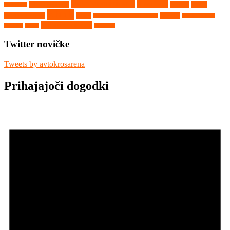
Nekategorizirano
Nova Paka
Matschenberg
Nyirad
Portal
Maggiora
Ribnik
avtokros arene
Rupa
Seelow
Saint Georges de Montaigu
Srpski Miletič
Vighizzolo d'Este
Tehnika
Video
Vilkyčiai
Twitter novičke
Tweets by avtokrosarena
Prihajajoči dogodki