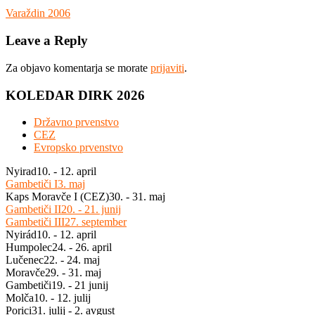
Navigacija
Previous
Varaždin 2006
Post:
prispevka
Leave a Reply
Za objavo komentarja se morate
prijaviti
.
KOLEDAR DIRK 2026
Državno prvenstvo
CEZ
Evropsko prvenstvo
Nyirad
10. - 12. april
Gambetiči I
3. maj
Kaps Moravče I (CEZ)
30. - 31. maj
Gambetiči II
20. - 21. junij
Gambetiči III
27. september
Nyirád
10. - 12. april
Humpolec
24. - 26. april
Lučenec
22. - 24. maj
Moravče
29. - 31. maj
Gambetiči
19. - 21 junij
Molča
10. - 12. julij
Porici
31. julij - 2. avgust