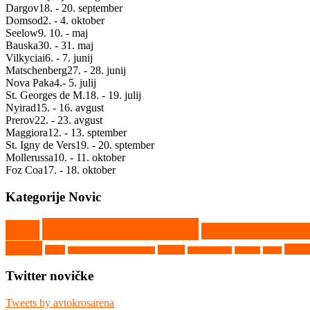
Dargov
18. - 20. september
Domsod
2. - 4. oktober
Seelow
9. 10. - maj
Bauska
30. - 31. maj
Vilkyciai
6. - 7. junij
Matschenberg
27. - 28. junij
Nova Paka
4.- 5. julij
St. Georges de M.
18. - 19. julij
Nyirad
15. - 16. avgust
Prerov
22. - 23. avgust
Maggiora
12. - 13. sptember
St. Igny de Vers
19. - 20. sptember
Mollerussa
10. - 11. oktober
Foz Coa
17. - 18. oktober
Kategorije Novic
Državno prvenstvo
CEZ
Evropsko prvens
Ribnik
Vighiz
Rupa
Seelow
Saint Georges de Montaigu
Srpski Miletič
Tehnika
Video
Twitter novičke
Tweets by avtokrosarena