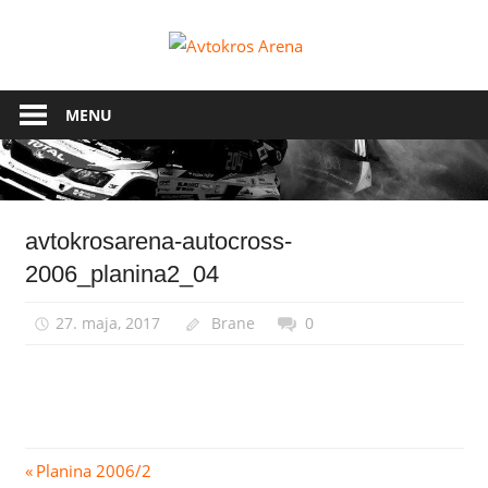
Skip
to
Avtokros
content
Arena
MENU
avtokrosarena-autocross-
2006_planina2_04
27. maja, 2017
Brane
0
Navigacija
Previous
Planina 2006/2