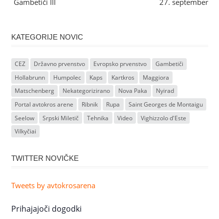
Gambetiči III
27. september
KATEGORIJE NOVIC
CEZ
Državno prvenstvo
Evropsko prvenstvo
Gambetiči
Hollabrunn
Humpolec
Kaps
Kartkros
Maggiora
Matschenberg
Nekategorizirano
Nova Paka
Nyirad
Portal avtokros arene
Ribnik
Rupa
Saint Georges de Montaigu
Seelow
Srpski Miletič
Tehnika
Video
Vighizzolo d'Este
Vilkyčiai
TWITTER NOVIČKE
Tweets by avtokrosarena
Prihajajoči dogodki