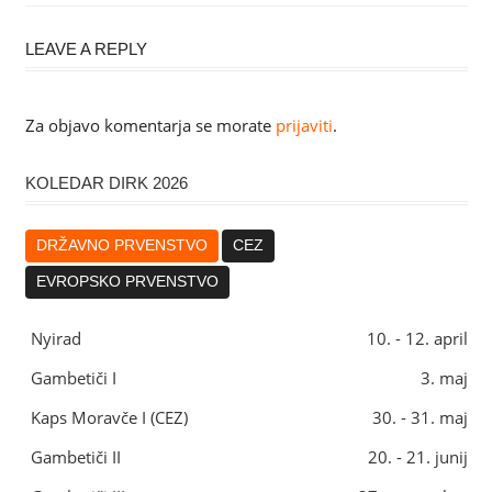
Post:
prispevka
LEAVE A REPLY
Za objavo komentarja se morate
prijaviti
.
KOLEDAR DIRK 2026
DRŽAVNO PRVENSTVO
CEZ
EVROPSKO PRVENSTVO
Nyirad
10. - 12. april
Gambetiči I
3. maj
Kaps Moravče I (CEZ)
30. - 31. maj
Gambetiči II
20. - 21. junij