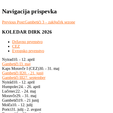
Navigacija prispevka
Previous Post:
Gambetići 3 – zaključek sezone
KOLEDAR DIRK 2026
Državno prvenstvo
CEZ
Evropsko prvenstvo
Nyirad
10. - 12. april
Gambetiči I
3. maj
Kaps Moravče I (CEZ)
30. - 31. maj
Gambetiči II
20. - 21. junij
Gambetiči III
27. september
Nyirád
10. - 12. april
Humpolec
24. - 26. april
Lučenec
22. - 24. maj
Moravče
29. - 31. maj
Gambetiči
19. - 21 junij
Molča
10. - 12. julij
Porici
31. julij - 2. avgust