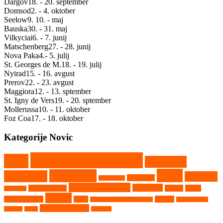
Dargov
18. - 20. september
Domsod
2. - 4. oktober
Seelow
9. 10. - maj
Bauska
30. - 31. maj
Vilkyciai
6. - 7. junij
Matschenberg
27. - 28. junij
Nova Paka
4.- 5. julij
St. Georges de M.
18. - 19. julij
Nyirad
15. - 16. avgust
Prerov
22. - 23. avgust
Maggiora
12. - 13. sptember
St. Igny de Vers
19. - 20. sptember
Mollerussa
10. - 11. oktober
Foz Coa
17. - 18. oktober
Kategorije Novic
Državno prvenstvo
CEZ
Evropsko
Kaps
Gambetiči
prvenstvo
Kartkros
Humpolec
Hollabrunn
Nekategorizirano
Nova Paka
Matschenberg
Nyirad
Portal
Maggiora
Ribnik
avtokros arene
Rupa
Seelow
Saint Georges de Montaigu
Srpski Miletič
Vighizzolo d'Este
Tehnika
Video
Vilkyčiai