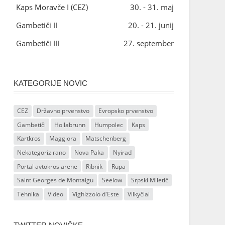
Kaps Moravče I (CEZ)
30. - 31. maj
Gambetiči II
20. - 21. junij
Gambetiči III
27. september
KATEGORIJE NOVIC
CEZ
Državno prvenstvo
Evropsko prvenstvo
Gambetiči
Hollabrunn
Humpolec
Kaps
Kartkros
Maggiora
Matschenberg
Nekategorizirano
Nova Paka
Nyirad
Portal avtokros arene
Ribnik
Rupa
Saint Georges de Montaigu
Seelow
Srpski Miletič
Tehnika
Video
Vighizzolo d'Este
Vilkyčiai