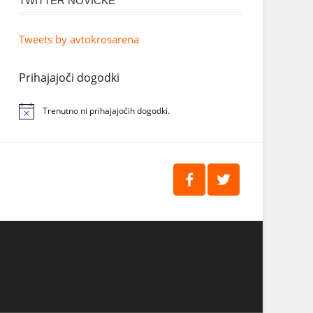
TWITTER NOVIČKE
Tweets by avtokrosarena
Prihajajoči dogodki
Trenutno ni prihajajočih dogodki.