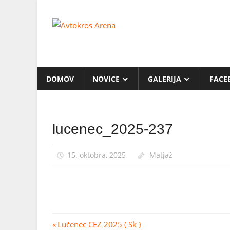
Skip
to
Avtokros
content
Arena
DOMOV
NOVICE
GALERIJA
FACE
lucenec_2025-237
15. oktobra, 2025
Matjaž
Navigacija
Previous
Lučenec CEZ 2025 ( Sk )