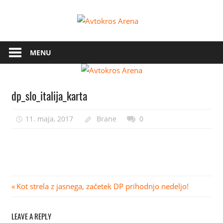
Skip
Avtokros
to
content
Arena
MENU
dp_slo_italija_karta
11. maja, 2017
Brane
0
Navigacija
Previous
Kot strela z jasnega, začetek DP prihodnjo nedeljo!
Post:
prispevka
LEAVE A REPLY