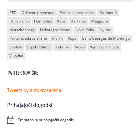
CEZ
Državno prvenstvo
Evropsko prvenstvo
Gambetiči
Hollabrunn
Humpolec
Kaps
Kartkros
Maggiora
Matschenberg
Nekategorizirano
Nova Paka
Nyirad
Portal avtokros arene
Ribnik
Rupa
Saint Georges de Montaigu
Seelow
Srpski Miletič
Tehnika
Video
Vighizzolo d'Este
Vilkyčiai
TWITTER NOVIČKE
Tweets by avtokrosarena
Prihajajoči dogodki
Trenutno ni prihajajočih dogodki.