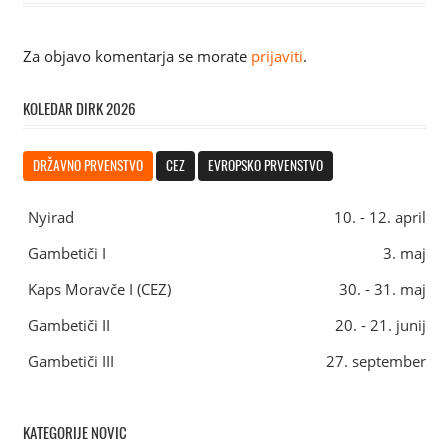
Za objavo komentarja se morate
prijaviti
.
KOLEDAR DIRK 2026
DRŽAVNO PRVENSTVO
CEZ
EVROPSKO PRVENSTVO
Nyirad
10. - 12. april
Gambetiči I
3. maj
Kaps Moravče I (CEZ)
30. - 31. maj
Gambetiči II
20. - 21. junij
Gambetiči III
27. september
KATEGORIJE NOVIC